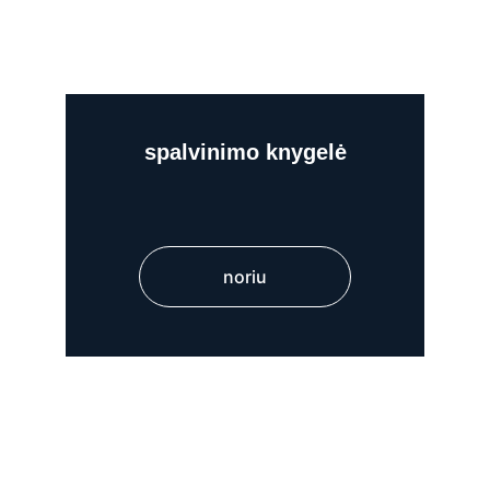
spalvinimo knygelė
noriu