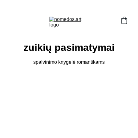
SU PAVASARIU!!! ZUIKIAI JAU RUOŠIAS Į 
SODELIUS :)
zuikių pasimatymai
spalvinimo knygelė romantikams